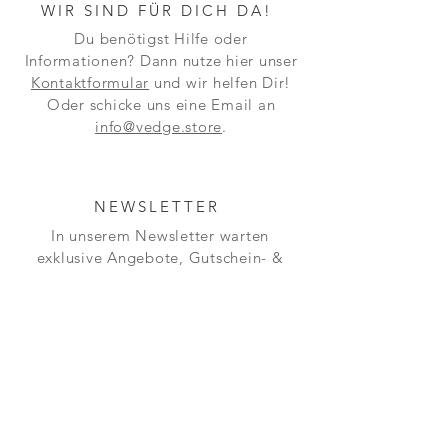
WIR SIND FÜR DICH DA!
Du benötigst Hilfe oder
Informationen? Dann nutze hier unser
Kontaktformular
und wir helfen Dir!
Oder schicke uns eine Email an
info@vedge.store
.
NEWSLETTER
In unserem Newsletter warten
exklusive Angebote, Gutschein- &
Gewinnspiel-aktionen auf Dich! Hier
findest Du die Hinweise zum
Datenschutz
.
Jetzt abonnieren